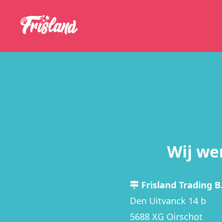
Wij we
Frisland Trading B.
Den Uitvanck 14 b
5688 XG Oirschot