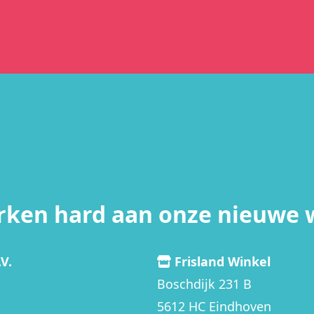
rken hard aan onze nieuwe 
V.
Frisland Winkel
Boschdijk 231 B
5612 HC Eindhoven